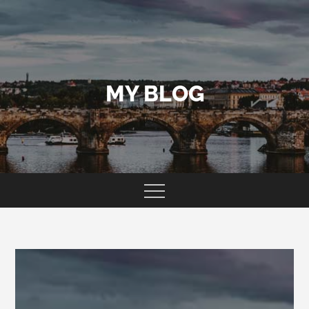
Skip
to
content
MY BLOG