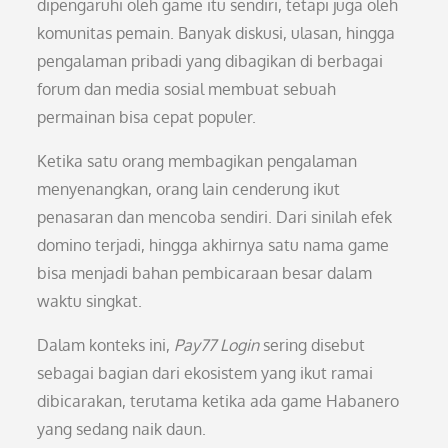
dipengaruhi oleh game itu sendiri, tetapi juga oleh
komunitas pemain. Banyak diskusi, ulasan, hingga
pengalaman pribadi yang dibagikan di berbagai
forum dan media sosial membuat sebuah
permainan bisa cepat populer.
Ketika satu orang membagikan pengalaman
menyenangkan, orang lain cenderung ikut
penasaran dan mencoba sendiri. Dari sinilah efek
domino terjadi, hingga akhirnya satu nama game
bisa menjadi bahan pembicaraan besar dalam
waktu singkat.
Dalam konteks ini,
Pay77 Login
sering disebut
sebagai bagian dari ekosistem yang ikut ramai
dibicarakan, terutama ketika ada game Habanero
yang sedang naik daun.