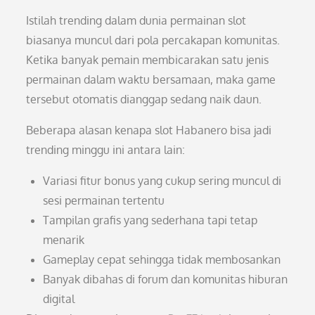
Istilah trending dalam dunia permainan slot
biasanya muncul dari pola percakapan komunitas.
Ketika banyak pemain membicarakan satu jenis
permainan dalam waktu bersamaan, maka game
tersebut otomatis dianggap sedang naik daun.
Beberapa alasan kenapa slot Habanero bisa jadi
trending minggu ini antara lain:
Variasi fitur bonus yang cukup sering muncul di
sesi permainan tertentu
Tampilan grafis yang sederhana tapi tetap
menarik
Gameplay cepat sehingga tidak membosankan
Banyak dibahas di forum dan komunitas hiburan
digital