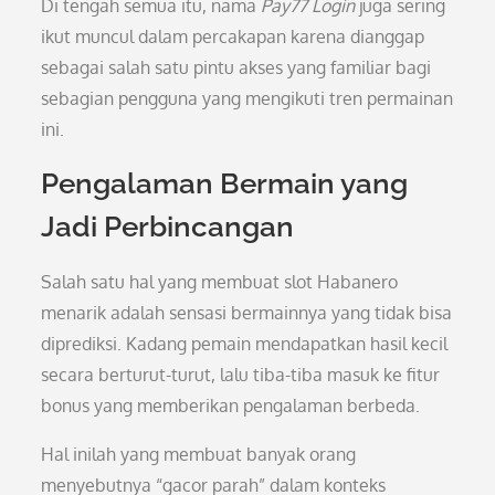
Di tengah semua itu, nama
Pay77 Login
juga sering
ikut muncul dalam percakapan karena dianggap
sebagai salah satu pintu akses yang familiar bagi
sebagian pengguna yang mengikuti tren permainan
ini.
Pengalaman Bermain yang
Jadi Perbincangan
Salah satu hal yang membuat slot Habanero
menarik adalah sensasi bermainnya yang tidak bisa
diprediksi. Kadang pemain mendapatkan hasil kecil
secara berturut-turut, lalu tiba-tiba masuk ke fitur
bonus yang memberikan pengalaman berbeda.
Hal inilah yang membuat banyak orang
menyebutnya “gacor parah” dalam konteks