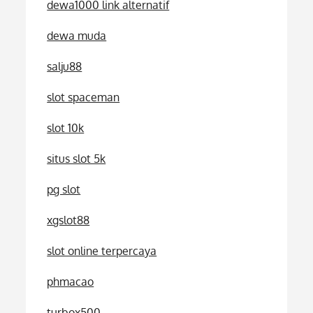
dewa1000 link alternatif
dewa muda
salju88
slot spaceman
slot 10k
situs slot 5k
pg slot
xgslot88
slot online terpercaya
phmacao
turbox500