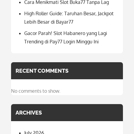
Cara Menikmati Slot Buka77 Tanpa Lag
High Roller Guide: Taruhan Besar, Jackpot
Lebih Besar di Bayar77
Gacor Parah! Slot Habanero yang Lagi
Trending di Pay77 Login Minggu Ini
RECENT COMMENTS
No comments to show.
ARCHIVES
July 2026