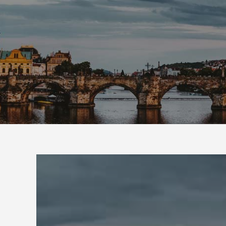
Skip
to
content