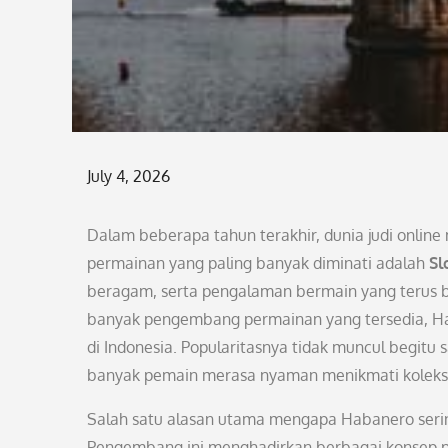
Posted
July 4, 2026
on
Dalam beberapa tahun terakhir, dunia judi onlin
permainan yang paling banyak diminati adalah
Sl
beragam, serta pengalaman bermain yang terus
banyak pengembang permainan yang tersedia, Ha
di Indonesia. Popularitasnya tidak muncul begitu
banyak pemain merasa nyaman menikmati koleks
Salah satu alasan utama mengapa Habanero sering
Pengembang ini menghadirkan berbagai konsep per