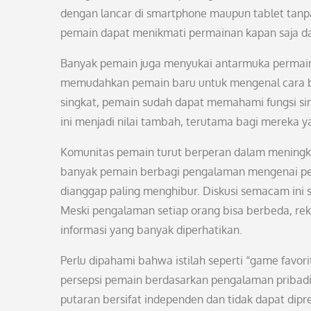
dengan lancar di smartphone maupun tablet tanpa
pemain dapat menikmati permainan kapan saja da
Banyak pemain juga menyukai antarmuka permain
memudahkan pemain baru untuk mengenal cara be
singkat, pemain sudah dapat memahami fungsi sim
ini menjadi nilai tambah, terutama bagi mereka y
Komunitas pemain turut berperan dalam meningka
banyak pemain berbagi pengalaman mengenai perm
dianggap paling menghibur. Diskusi semacam ini s
Meski pengalaman setiap orang bisa berbeda, rek
informasi yang banyak diperhatikan.
Perlu dipahami bahwa istilah seperti “game favo
persepsi pemain berdasarkan pengalaman pribadi.
putaran bersifat independen dan tidak dapat dipr