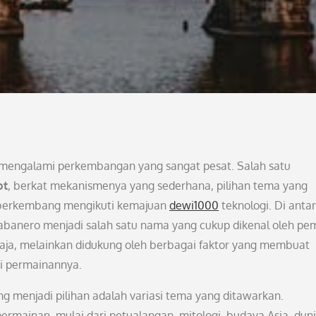
e mengalami perkembangan yang sangat pesat. Salah satu
ot
, berkat mekanismenya yang sederhana, pilihan tema yang
 berkembang mengikuti kemajuan
dewi1000
teknologi. Di anta
banero menjadi salah satu nama yang cukup dikenal oleh pe
 saja, melainkan didukung oleh berbagai faktor yang membuat
i permainannya.
 menjadi pilihan adalah variasi tema yang ditawarkan.
mainan, mulai dari petualangan, mitologi, budaya Asia, dun