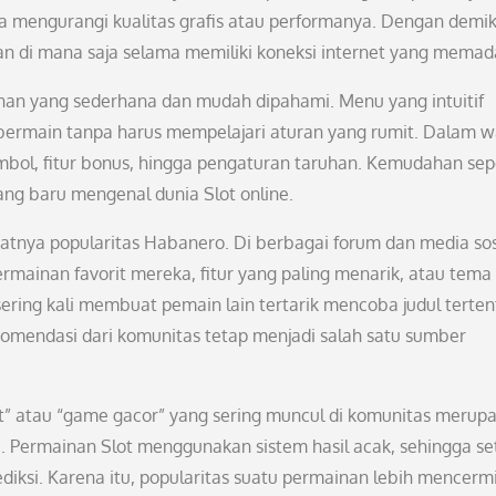
 mengurangi kualitas grafis atau performanya. Dengan demik
n di mana saja selama memiliki koneksi internet yang memada
an yang sederhana dan mudah dipahami. Menu yang intuitif
rmain tanpa harus mempelajari aturan yang rumit. Dalam w
bol, fitur bonus, hingga pengaturan taruhan. Kemudahan sep
ang baru mengenal dunia Slot online.
tnya popularitas Habanero. Di berbagai forum dan media sos
ainan favorit mereka, fitur yang paling menarik, atau tema
ering kali membuat pemain lain tertarik mencoba judul terten
omendasi dari komunitas tetap menjadi salah satu sumber
rit” atau “game gacor” yang sering muncul di komunitas merup
 Permainan Slot menggunakan sistem hasil acak, sehingga se
ediksi. Karena itu, popularitas suatu permainan lebih mencerm