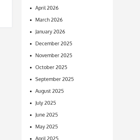
April 2026
March 2026
January 2026
December 2025
November 2025
October 2025
September 2025
August 2025
July 2025
June 2025
May 2025
April 2025