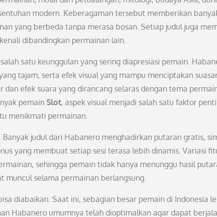
an sentuhan modern. Keberagaman tersebut memberikan banya
an yang berbeda tanpa merasa bosan. Setiap judul juga memi
kenali dibandingkan permainan lain.
i salah satu keunggulan yang sering diapresiasi pemain. Haban
 yang tajam, serta efek visual yang mampu menciptakan suasa
r dan efek suara yang dirancang selaras dengan tema permai
banyak pemain
Slot
, aspek visual menjadi salah satu faktor pent
u menikmati permainan.
i. Banyak judul dari Habanero menghadirkan putaran gratis, si
s yang membuat setiap sesi terasa lebih dinamis. Variasi fit
ermainan, sehingga pemain tidak hanya menunggu hasil putar
pat muncul selama permainan berlangsung.
sa diabaikan. Saat ini, sebagian besar pemain di Indonesia le
inan Habanero umumnya telah dioptimalkan agar dapat berjal