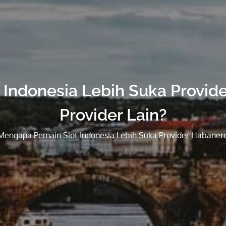
Indonesia Lebih Suka Provid
Provider Lain?
Mengapa Pemain Slot Indonesia Lebih Suka Provider Habanero