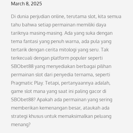
Posted
March 8, 2025
on
Di dunia perjudian online, terutama slot, kita semua
tahu bahwa setiap permainan memiliki daya
tariknya masing-masing. Ada yang suka dengan
tema fantasi yang penuh warna, ada pula yang
tertarik dengan cerita mitologi yang seru. Tak
terkecuali dengan platform populer seperti
SBObet88 yang menyediakan berbagai pilihan
permainan slot dari penyedia ternama, seperti
Pragmatic Play. Tetapi, pertanyaannya adalah,
game slot mana yang saat ini paling gacor di
SBObet88? Apakah ada permainan yang sering
memberikan kemenangan besar, ataukah ada
strategi khusus untuk memaksimalkan peluang
menang?