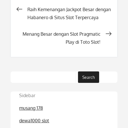
Post
Raih Kemenangan Jackpot Besar dengan
Habanero di Situs Slot Terpercaya
navigation
Menang Besar dengan Slot Pragmatic
Play di Toto Slot!
Search
Sidebar
musang 178
dewa1000 slot