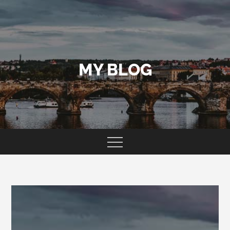
Skip
to
content
MY BLOG