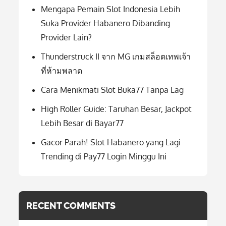
Mengapa Pemain Slot Indonesia Lebih
Suka Provider Habanero Dibanding
Provider Lain?
Thunderstruck II จาก MG เกมสล็อตเทพเจ้า
ที่ห้ามพลาด
Cara Menikmati Slot Buka77 Tanpa Lag
High Roller Guide: Taruhan Besar, Jackpot
Lebih Besar di Bayar77
Gacor Parah! Slot Habanero yang Lagi
Trending di Pay77 Login Minggu Ini
RECENT COMMENTS