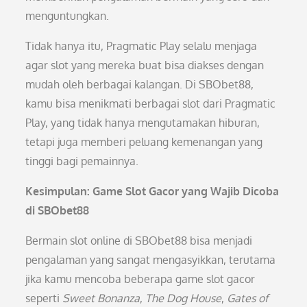
menguntungkan.
Tidak hanya itu, Pragmatic Play selalu menjaga
agar slot yang mereka buat bisa diakses dengan
mudah oleh berbagai kalangan. Di SBObet88,
kamu bisa menikmati berbagai slot dari Pragmatic
Play, yang tidak hanya mengutamakan hiburan,
tetapi juga memberi peluang kemenangan yang
tinggi bagi pemainnya.
Kesimpulan: Game Slot Gacor yang Wajib Dicoba
di SBObet88
Bermain slot online di SBObet88 bisa menjadi
pengalaman yang sangat mengasyikkan, terutama
jika kamu mencoba beberapa game slot gacor
seperti
Sweet Bonanza
,
The Dog House
,
Gates of