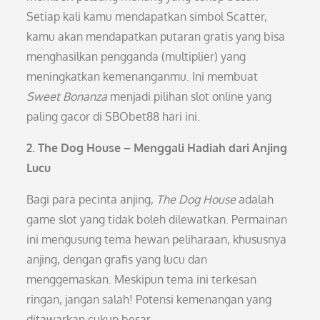
Setiap kali kamu mendapatkan simbol Scatter,
kamu akan mendapatkan putaran gratis yang bisa
menghasilkan pengganda (multiplier) yang
meningkatkan kemenanganmu. Ini membuat
Sweet Bonanza
menjadi pilihan slot online yang
paling gacor di SBObet88 hari ini.
2. The Dog House – Menggali Hadiah dari Anjing
Lucu
Bagi para pecinta anjing,
The Dog House
adalah
game slot yang tidak boleh dilewatkan. Permainan
ini mengusung tema hewan peliharaan, khususnya
anjing, dengan grafis yang lucu dan
menggemaskan. Meskipun tema ini terkesan
ringan, jangan salah! Potensi kemenangan yang
ditawarkan cukup besar.