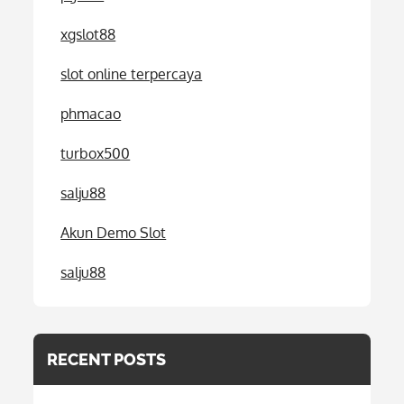
xgslot88
slot online terpercaya
phmacao
turbox500
salju88
Akun Demo Slot
salju88
RECENT POSTS