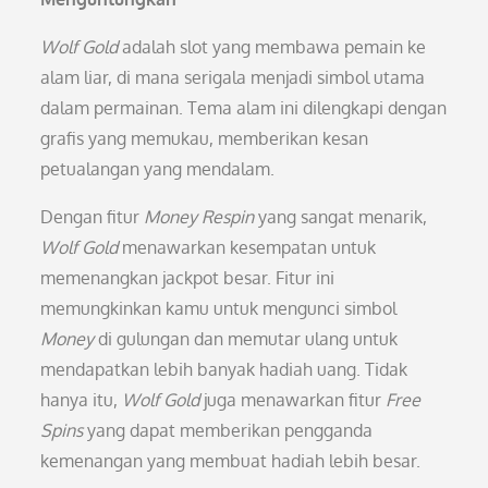
Wolf Gold
adalah slot yang membawa pemain ke
alam liar, di mana serigala menjadi simbol utama
dalam permainan. Tema alam ini dilengkapi dengan
grafis yang memukau, memberikan kesan
petualangan yang mendalam.
Dengan fitur
Money Respin
yang sangat menarik,
Wolf Gold
menawarkan kesempatan untuk
memenangkan jackpot besar. Fitur ini
memungkinkan kamu untuk mengunci simbol
Money
di gulungan dan memutar ulang untuk
mendapatkan lebih banyak hadiah uang. Tidak
hanya itu,
Wolf Gold
juga menawarkan fitur
Free
Spins
yang dapat memberikan pengganda
kemenangan yang membuat hadiah lebih besar.