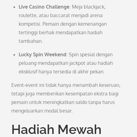
Live Casino Challenge
: Meja blackjack,
roulette, atau baccarat menjadi arena
kompetisi. Pemain dengan kemenangan
tertinggi berhak mendapatkan hadiah
tambahan.
Lucky Spin Weekend
: Spin spesial dengan
peluang mendapatkan jackpot atau hadiah
eksklusif hanya tersedia di akhir pekan.
Event-event ini tidak hanya menambah keseruan,
tetapi juga memberikan kesempatan ekstra bagi
pemain untuk meningkatkan saldo tanpa harus
mengeluarkan modal besar.
Hadiah Mewah