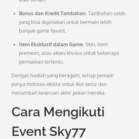
Bonus dan Kredit Tambahan
: Tambahan saldo
yang bisa digunakan untuk bermain lebih
banyak game favorit.
Item Eksklusif dalam Game
: Skin, item
premium, atau akses khusus untuk beberapa
permainan tertentu.
Dengan hadiah yang beragam, setiap pemain
punya motivasi ekstra untuk ikut serta dan
menambah keseruan akhir pekan mereka.
Cara Mengikuti
Event Sky77