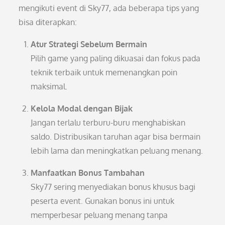
mengikuti event di Sky77, ada beberapa tips yang
bisa diterapkan:
Atur Strategi Sebelum Bermain
Pilih game yang paling dikuasai dan fokus pada
teknik terbaik untuk memenangkan poin
maksimal.
Kelola Modal dengan Bijak
Jangan terlalu terburu-buru menghabiskan
saldo. Distribusikan taruhan agar bisa bermain
lebih lama dan meningkatkan peluang menang.
Manfaatkan Bonus Tambahan
Sky77 sering menyediakan bonus khusus bagi
peserta event. Gunakan bonus ini untuk
memperbesar peluang menang tanpa