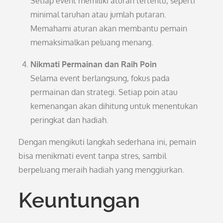
Setiap event memiliki aturan tertentu, seperti
minimal taruhan atau jumlah putaran.
Memahami aturan akan membantu pemain
memaksimalkan peluang menang.
Nikmati Permainan dan Raih Poin
Selama event berlangsung, fokus pada
permainan dan strategi. Setiap poin atau
kemenangan akan dihitung untuk menentukan
peringkat dan hadiah.
Dengan mengikuti langkah sederhana ini, pemain
bisa menikmati event tanpa stres, sambil
berpeluang meraih hadiah yang menggiurkan.
Keuntungan