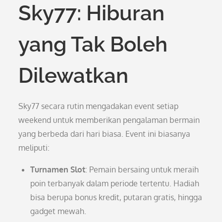
Sky77: Hiburan
yang Tak Boleh
Dilewatkan
Sky77 secara rutin mengadakan event setiap
weekend untuk memberikan pengalaman bermain
yang berbeda dari hari biasa. Event ini biasanya
meliputi:
Turnamen Slot
: Pemain bersaing untuk meraih
poin terbanyak dalam periode tertentu. Hadiah
bisa berupa bonus kredit, putaran gratis, hingga
gadget mewah.