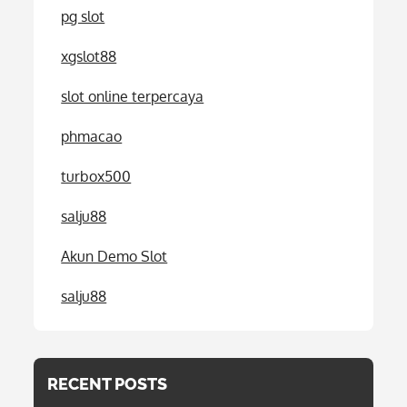
pg slot
xgslot88
slot online terpercaya
phmacao
turbox500
salju88
Akun Demo Slot
salju88
RECENT POSTS