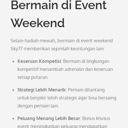
Bermain di Event
Weekend
Selain hadiah mewah, bermain di event weekend
Sky77 memberikan sejumlah keuntungan lain:
Keseruan Kompetisi
: Bermain di lingkungan
kompetitif menambah adrenalin dan keseruan
setiap putaran.
Strategi Lebih Menarik
: Pemain ditantang
untuk berpikir lebih strategis agar bisa bersaing
dengan pemain lain.
Peluang Menang Lebih Besar
: Bonus khusus
event meningkatkan peluang mendapatkan