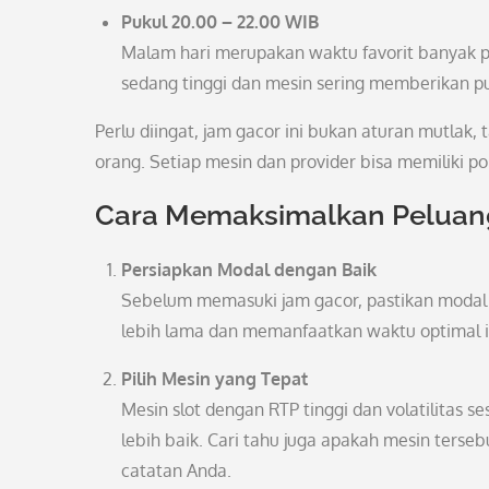
Pukul 20.00 – 22.00 WIB
Malam hari merupakan waktu favorit banyak p
sedang tinggi dan mesin sering memberikan p
Perlu diingat, jam gacor ini bukan aturan mutl
orang. Setiap mesin dan provider bisa memiliki p
Cara Memaksimalkan Peluang
Persiapkan Modal dengan Baik
Sebelum memasuki jam gacor, pastikan modal A
lebih lama dan memanfaatkan waktu optimal i
Pilih Mesin yang Tepat
Mesin slot dengan RTP tinggi dan volatilita
lebih baik. Cari tahu juga apakah mesin terseb
catatan Anda.