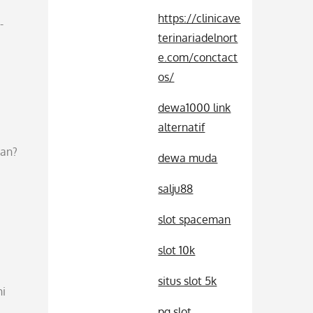
https://clinicave
-
terinariadelnort
e.com/conctact
os/
dewa1000 link
alternatif
kan?
dewa muda
salju88
slot spaceman
slot 10k
situs slot 5k
hi
pg slot