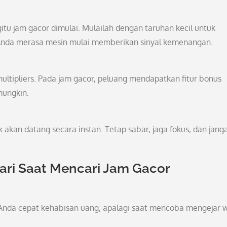
u jam gacor dimulai. Mulailah dengan taruhan kecil untuk
a Anda merasa mesin mulai memberikan sinyal kemenangan.
 multipliers. Pada jam gacor, peluang mendapatkan fitur bonus
mungkin.
akan datang secara instan. Tetap sabar, jaga fokus, dan jang
ari Saat Mencari Jam Gacor
nda cepat kehabisan uang, apalagi saat mencoba mengejar 