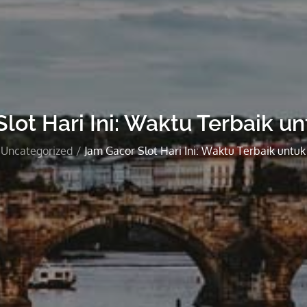
lot Hari Ini: Waktu Terbaik 
Uncategorized
Jam Gacor Slot Hari Ini: Waktu Terbaik untu