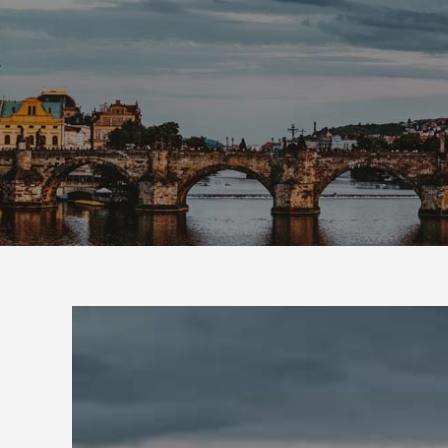
Skip
to
content