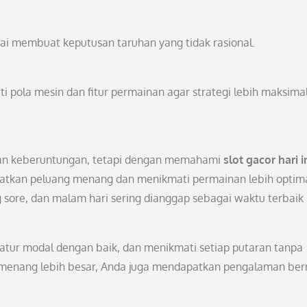
pai membuat keputusan taruhan yang tidak rasional.
i pola mesin dan fitur permainan agar strategi lebih maksimal
an keberuntungan, tetapi dengan memahami
slot gacor hari i
atkan peluang menang dan menikmati permainan lebih optima
ng sore, dan malam hari sering dianggap sebagai waktu terbaik
gatur modal dengan baik, dan menikmati setiap putaran tanpa
n menang lebih besar, Anda juga mendapatkan pengalaman be