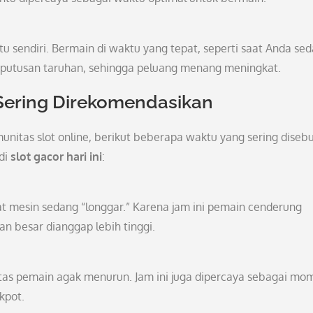
tu sendiri. Bermain di waktu yang tepat, seperti saat Anda se
 keputusan taruhan, sehingga peluang menang meningkat.
 Sering Direkomendasikan
itas slot online, berikut beberapa waktu yang sering diseb
di
slot gacor hari ini
:
aat mesin sedang “longgar.” Karena jam ini pemain cenderung
 besar dianggap lebih tinggi.
vitas pemain agak menurun. Jam ini juga dipercaya sebagai mo
kpot.