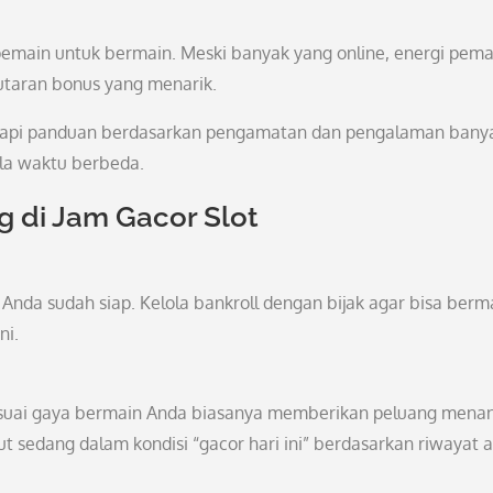
emain untuk bermain. Meski banyak yang online, energi pema
utaran bonus yang menarik.
ak, tapi panduan berdasarkan pengamatan dan pengalaman bany
ola waktu berbeda.
 di Jam Gacor Slot
nda sudah siap. Kelola bankroll dengan bijak agar bisa berm
ni.
s sesuai gaya bermain Anda biasanya memberikan peluang mena
ut sedang dalam kondisi “gacor hari ini” berdasarkan riwayat 