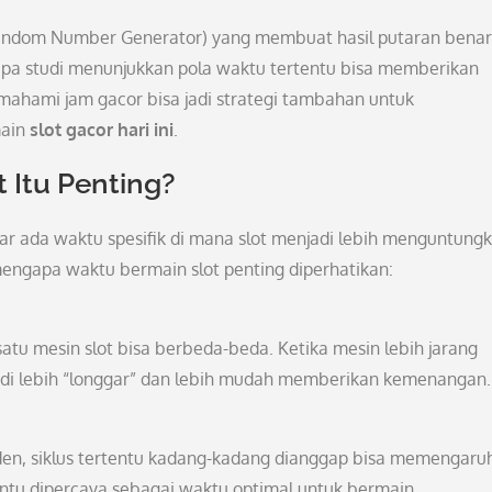
andom Number Generator) yang membuat hasil putaran benar
pa studi menunjukkan pola waktu tertentu bisa memberikan
emahami jam gacor bisa jadi strategi tambahan untuk
main
slot gacor hari ini
.
Itu Penting?
r ada waktu spesifik di mana slot menjadi lebih menguntung
mengapa waktu bermain slot penting diperhatikan:
satu mesin slot bisa berbeda-beda. Ketika mesin lebih jarang
adi lebih “longgar” dan lebih mudah memberikan kemenangan.
en, siklus tertentu kadang-kadang dianggap bisa memengaru
entu dipercaya sebagai waktu optimal untuk bermain.