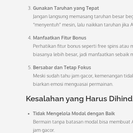
Gunakan Taruhan yang Tepat
Jangan langsung memasang taruhan besar begit
“menyentuh” mesin, lalu naikkan taruhan jik
Manfaatkan Fitur Bonus
Perhatikan fitur bonus seperti free spins atau
biasanya lebih besar, jadi manfaatkan sebaik 
Bersabar dan Tetap Fokus
Meski sudah tahu jam gacor, kemenangan tidak 
biarkan emosi menguasai permainan.
Kesalahan yang Harus Dihind
Tidak Mengelola Modal dengan Baik
Bermain tanpa batasan modal bisa membuat A
jam gacor.