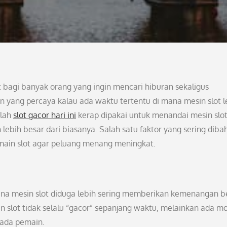
it bagi banyak orang yang ingin mencari hiburan sekaligus
ang percaya kalau ada waktu tertentu di mana mesin slot l
ilah
slot gacor hari ini
kerap dipakai untuk menandai mesin slo
ebih besar dari biasanya. Salah satu faktor yang sering diba
rmain slot agar peluang menang meningkat.
ana mesin slot diduga lebih sering memberikan kemenangan b
 slot tidak selalu “gacor” sepanjang waktu, melainkan ada 
pada pemain.