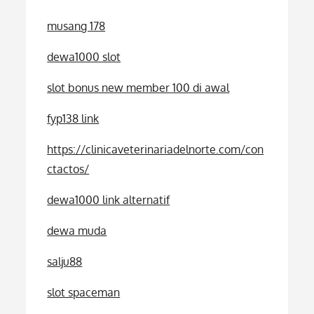
musang 178
dewa1000 slot
slot bonus new member 100 di awal
fyp138 link
https://clinicaveterinariadelnorte.com/con
ctactos/
dewa1000 link alternatif
dewa muda
salju88
slot spaceman