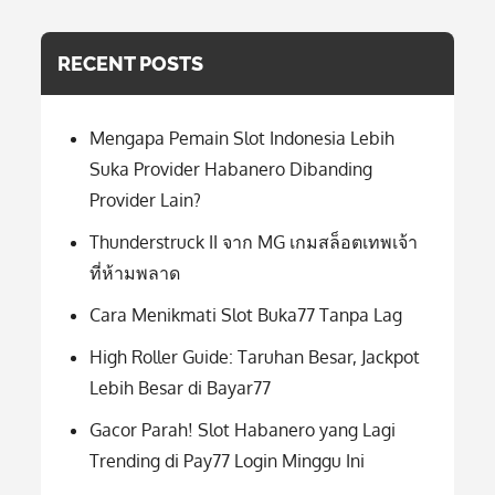
RECENT POSTS
Mengapa Pemain Slot Indonesia Lebih
Suka Provider Habanero Dibanding
Provider Lain?
Thunderstruck II จาก MG เกมสล็อตเทพเจ้า
ที่ห้ามพลาด
Cara Menikmati Slot Buka77 Tanpa Lag
High Roller Guide: Taruhan Besar, Jackpot
Lebih Besar di Bayar77
Gacor Parah! Slot Habanero yang Lagi
Trending di Pay77 Login Minggu Ini