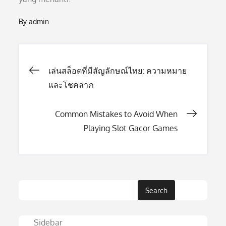
By
admin
Post
เล่นสล็อตที่มีสัญลักษณ์ไทย: ความหมาย
และโชคลาภ
navigation
Common Mistakes to Avoid When
Playing Slot Gacor Games
Search
Sidebar