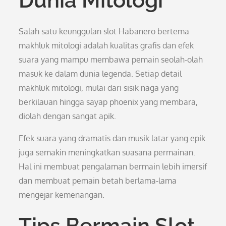
Dunia Mitologi
Salah satu keunggulan slot Habanero bertema
makhluk mitologi adalah kualitas grafis dan efek
suara yang mampu membawa pemain seolah-olah
masuk ke dalam dunia legenda. Setiap detail
makhluk mitologi, mulai dari sisik naga yang
berkilauan hingga sayap phoenix yang membara,
diolah dengan sangat apik.
Efek suara yang dramatis dan musik latar yang epik
juga semakin meningkatkan suasana permainan.
Hal ini membuat pengalaman bermain lebih imersif
dan membuat pemain betah berlama-lama
mengejar kemenangan.
Tips Bermain Slot