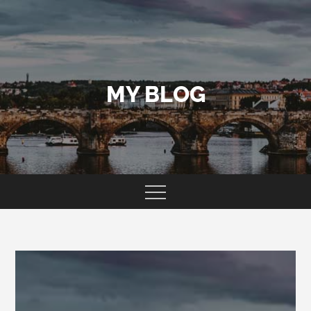
Skip
to
content
MY BLOG