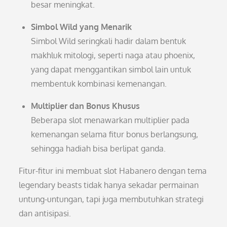
besar meningkat.
Simbol Wild yang Menarik
Simbol Wild seringkali hadir dalam bentuk
makhluk mitologi, seperti naga atau phoenix,
yang dapat menggantikan simbol lain untuk
membentuk kombinasi kemenangan.
Multiplier dan Bonus Khusus
Beberapa slot menawarkan multiplier pada
kemenangan selama fitur bonus berlangsung,
sehingga hadiah bisa berlipat ganda.
Fitur-fitur ini membuat slot Habanero dengan tema
legendary beasts tidak hanya sekadar permainan
untung-untungan, tapi juga membutuhkan strategi
dan antisipasi.