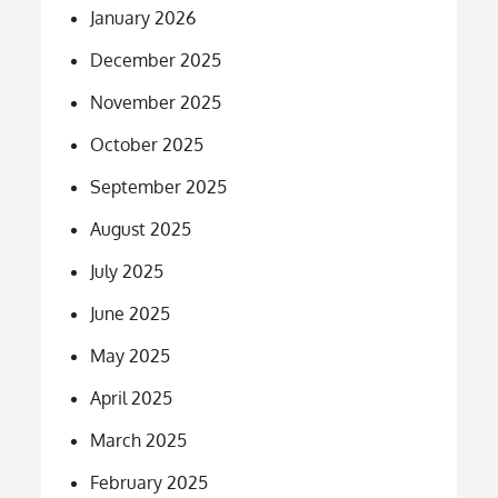
January 2026
December 2025
November 2025
October 2025
September 2025
August 2025
July 2025
June 2025
May 2025
April 2025
March 2025
February 2025