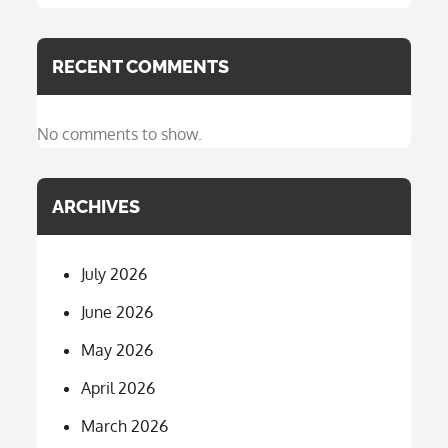
RECENT COMMENTS
No comments to show.
ARCHIVES
July 2026
June 2026
May 2026
April 2026
March 2026