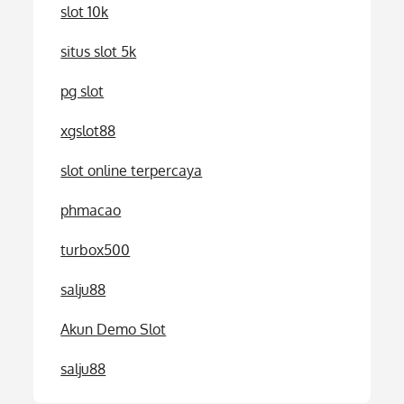
slot 10k
situs slot 5k
pg slot
xgslot88
slot online terpercaya
phmacao
turbox500
salju88
Akun Demo Slot
salju88