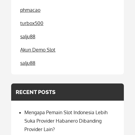
phmacao
turbox500
salju88
Akun Demo Slot
salju88
RECENT POSTS
Mengapa Pemain Slot Indonesia Lebih
Suka Provider Habanero Dibanding
Provider Lain?