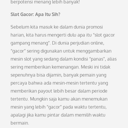
berpotensi menang lebih banyak!
Slot Gacor: Apa Itu Sih?
Sebelum kita masuk ke dalam dunia promosi
harian, kita harus mengerti dulu apa itu “slot gacor
gampang menang”. Di dunia perjudian online,
“gacor” sering digunakan untuk menggambarkan
mesin slot yang sedang dalam kondisi “panas”, alias
sering memberikan kemenangan. Meski ini tidak
sepenuhnya bisa dijamin, banyak pemain yang
percaya bahwa ada mesin-mesin tertentu yang
memberikan payout lebih besar dalam periode
tertentu. Mungkin saja kamu akan menemukan
mesin yang lebih “gacor” pada waktu tertentu,
apalagi jika kamu pintar dalam memilih waktu
bermain.