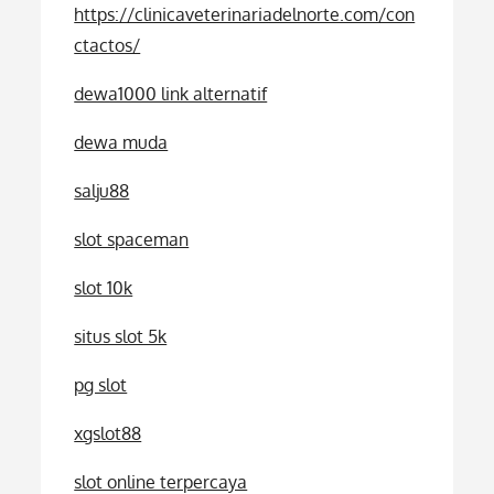
https://clinicaveterinariadelnorte.com/con
ctactos/
dewa1000 link alternatif
dewa muda
salju88
slot spaceman
slot 10k
situs slot 5k
pg slot
xgslot88
slot online terpercaya