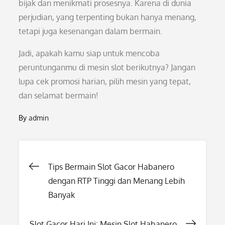
bijak dan menikmati prosesnya. Karena di dunia
perjudian, yang terpenting bukan hanya menang,
tetapi juga kesenangan dalam bermain.
Jadi, apakah kamu siap untuk mencoba
peruntunganmu di mesin slot berikutnya? Jangan
lupa cek promosi harian, pilih mesin yang tepat,
dan selamat bermain!
By
admin
Post
Tips Bermain Slot Gacor Habanero
dengan RTP Tinggi dan Menang Lebih
navigation
Banyak
Slot Gacor Hari Ini: Mesin Slot Habanero