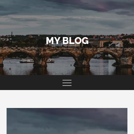
Skip
to
content
MY BLOG