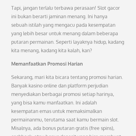
Tapi, jangan terlalu terbawa perasaan! Slot gacor
ini bukan berarti jaminan menang. Ini hanya
sebuah istilah yang mengacu pada kesempatan
yang lebih besar untuk menang dalam beberapa
putaran permainan. Seperti layaknya hidup, kadang
kita menang, kadang kita kalah, kan?
Memanfaatkan Promosi Harian
Sekarang, mari kita bicara tentang promosi harian.
Banyak kasino online dan platform perjudian
menyediakan berbagai promosi setiap harinya,
yang bisa kamu manfaatkan. Ini adalah
kesempatan emas untuk memaksimalkan
permainanmu, terutama saat kamu bermain slot.
Misalnya, ada bonus putaran gratis (free spins),