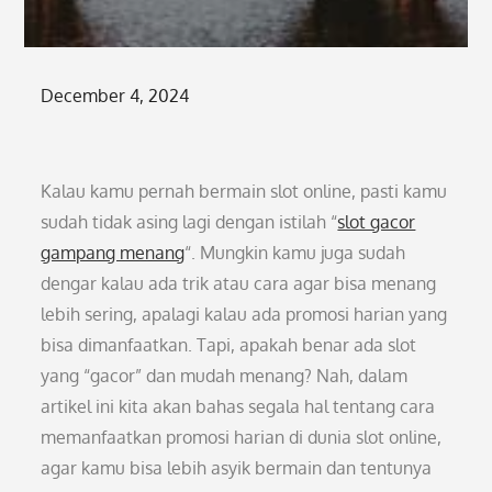
Posted
December 4, 2024
on
Kalau kamu pernah bermain slot online, pasti kamu
sudah tidak asing lagi dengan istilah “
slot gacor
gampang menang
“. Mungkin kamu juga sudah
dengar kalau ada trik atau cara agar bisa menang
lebih sering, apalagi kalau ada promosi harian yang
bisa dimanfaatkan. Tapi, apakah benar ada slot
yang “gacor” dan mudah menang? Nah, dalam
artikel ini kita akan bahas segala hal tentang cara
memanfaatkan promosi harian di dunia slot online,
agar kamu bisa lebih asyik bermain dan tentunya