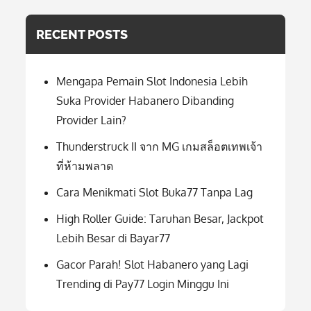
RECENT POSTS
Mengapa Pemain Slot Indonesia Lebih
Suka Provider Habanero Dibanding
Provider Lain?
Thunderstruck II จาก MG เกมสล็อตเทพเจ้า
ที่ห้ามพลาด
Cara Menikmati Slot Buka77 Tanpa Lag
High Roller Guide: Taruhan Besar, Jackpot
Lebih Besar di Bayar77
Gacor Parah! Slot Habanero yang Lagi
Trending di Pay77 Login Minggu Ini