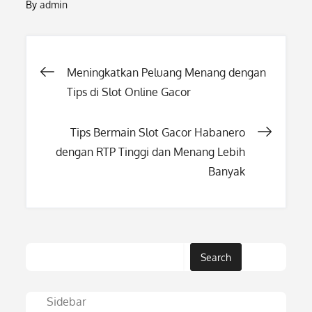
By
admin
Post
Meningkatkan Peluang Menang dengan
Tips di Slot Online Gacor
navigation
Tips Bermain Slot Gacor Habanero
dengan RTP Tinggi dan Menang Lebih
Banyak
Search
Sidebar