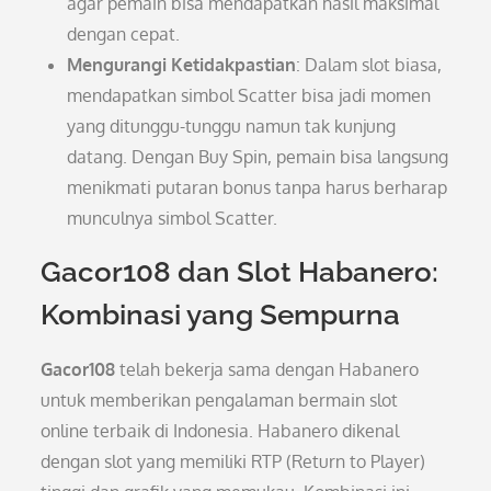
agar pemain bisa mendapatkan hasil maksimal
dengan cepat.
Mengurangi Ketidakpastian
: Dalam slot biasa,
mendapatkan simbol Scatter bisa jadi momen
yang ditunggu-tunggu namun tak kunjung
datang. Dengan Buy Spin, pemain bisa langsung
menikmati putaran bonus tanpa harus berharap
munculnya simbol Scatter.
Gacor108 dan Slot Habanero:
Kombinasi yang Sempurna
Gacor108
telah bekerja sama dengan Habanero
untuk memberikan pengalaman bermain slot
online terbaik di Indonesia. Habanero dikenal
dengan slot yang memiliki RTP (Return to Player)