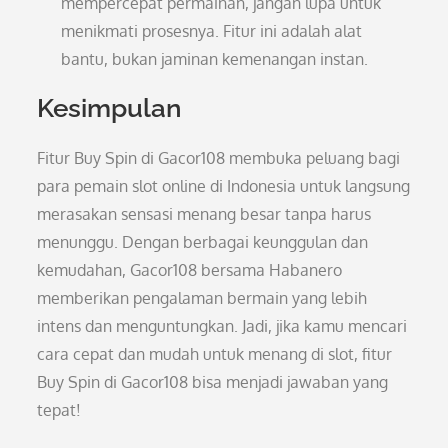
mempercepat permainan, jangan lupa untuk
menikmati prosesnya. Fitur ini adalah alat
bantu, bukan jaminan kemenangan instan.
Kesimpulan
Fitur Buy Spin di Gacor108 membuka peluang bagi
para pemain slot online di Indonesia untuk langsung
merasakan sensasi menang besar tanpa harus
menunggu. Dengan berbagai keunggulan dan
kemudahan, Gacor108 bersama Habanero
memberikan pengalaman bermain yang lebih
intens dan menguntungkan. Jadi, jika kamu mencari
cara cepat dan mudah untuk menang di slot, fitur
Buy Spin di Gacor108 bisa menjadi jawaban yang
tepat!