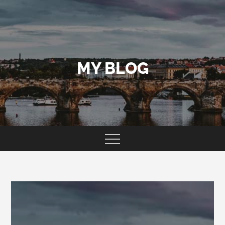
Skip
to
content
MY BLOG