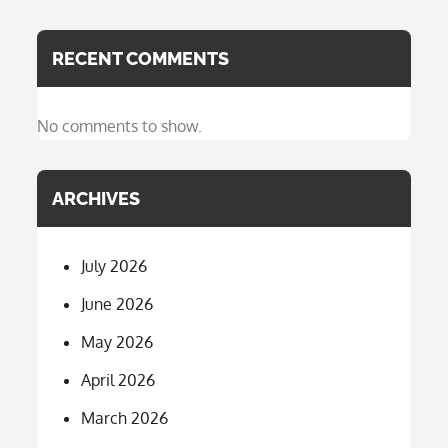
RECENT COMMENTS
No comments to show.
ARCHIVES
July 2026
June 2026
May 2026
April 2026
March 2026