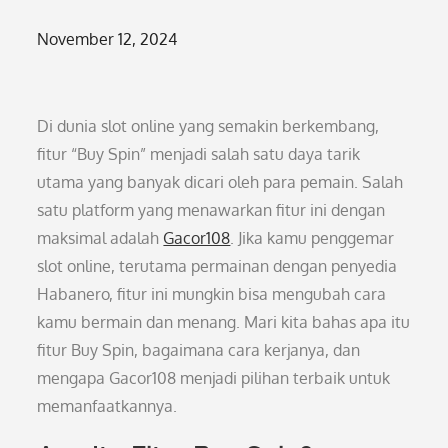
Posted
November 12, 2024
on
Di dunia slot online yang semakin berkembang,
fitur “Buy Spin” menjadi salah satu daya tarik
utama yang banyak dicari oleh para pemain. Salah
satu platform yang menawarkan fitur ini dengan
maksimal adalah
Gacor108
. Jika kamu penggemar
slot online, terutama permainan dengan penyedia
Habanero, fitur ini mungkin bisa mengubah cara
kamu bermain dan menang. Mari kita bahas apa itu
fitur Buy Spin, bagaimana cara kerjanya, dan
mengapa Gacor108 menjadi pilihan terbaik untuk
memanfaatkannya.