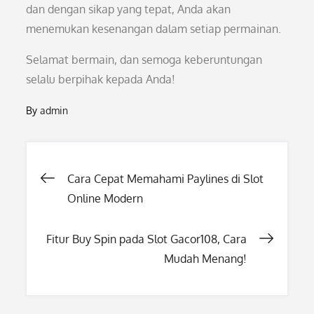
dan dengan sikap yang tepat, Anda akan
menemukan kesenangan dalam setiap permainan.
Selamat bermain, dan semoga keberuntungan
selalu berpihak kepada Anda!
By
admin
Post
Cara Cepat Memahami Paylines di Slot
Online Modern
navigation
Fitur Buy Spin pada Slot Gacor108, Cara
Mudah Menang!