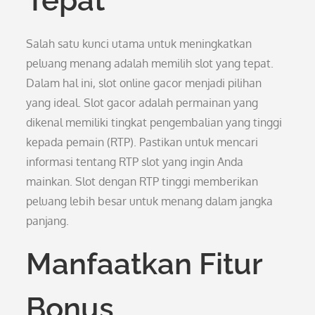
Tepat
Salah satu kunci utama untuk meningkatkan
peluang menang adalah memilih slot yang tepat.
Dalam hal ini, slot online gacor menjadi pilihan
yang ideal. Slot gacor adalah permainan yang
dikenal memiliki tingkat pengembalian yang tinggi
kepada pemain (RTP). Pastikan untuk mencari
informasi tentang RTP slot yang ingin Anda
mainkan. Slot dengan RTP tinggi memberikan
peluang lebih besar untuk menang dalam jangka
panjang.
Manfaatkan Fitur
Bonus