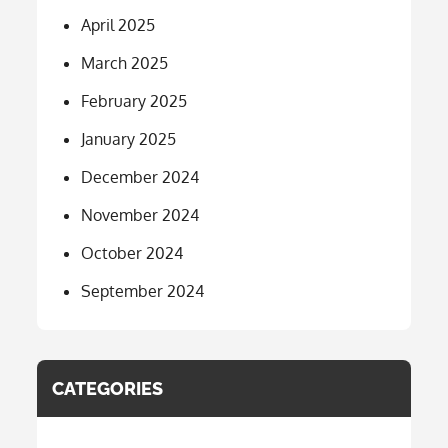
April 2025
March 2025
February 2025
January 2025
December 2024
November 2024
October 2024
September 2024
CATEGORIES